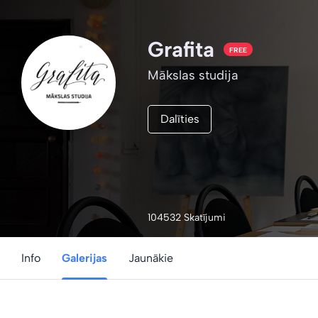
Grafita
FREE
Mākslas studija
Dalīties
104532 Skatījumi
Info
Galerijas
Jaunākie