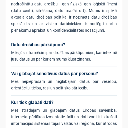
nodrošinātu datu drošību - gan fiziskā, gan loģiskā līmenī
(datu centri, šifrēšana, datu masīvi utt). Mums ir spēkā
aktuāla datu drošības politika, ir nozīmēts datu drošības
speciālists un ar visiem darbiniekiem ir noslēgti darba
pienākumu apraksti un konfidencialitātes nosacījumi.
Datu drošības pārkāpumi?
Mēs jūs informēsim par drošības pārkāpumiem, kas ietekmē
jūsu datus un par kuriem mums kļūst zināms.
Vai glabājat sensitīvus datus par personu?
Mēs nepieprasam un neglabājam datus par veselību,
orientāciju, ticību, rasi un politisko pārliecību.
Kur tiek glabāti dati?
Mēs strādājam un glabājam datus Eiropas savienībā.
Interneta pārlūkos izmantotie faili un dati var tikt iekešoti
informācijas sistēmās tajās valstīs vai reģionā, kur atrodas