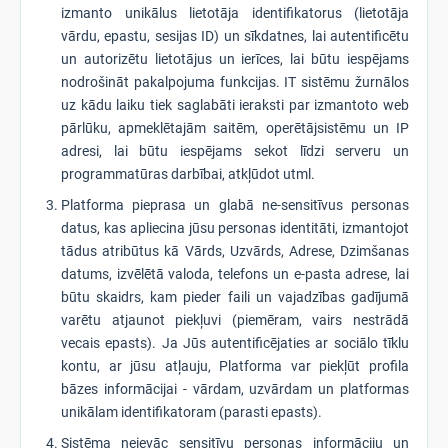
izmanto unikālus lietotāja identifikatorus (lietotāja
vārdu, epastu, sesijas ID) un sīkdatnes, lai autentificētu
un autorizētu lietotājus un ierīces, lai būtu iespējams
nodrošināt pakalpojuma funkcijas. IT sistēmu žurnālos
uz kādu laiku tiek saglabāti ieraksti par izmantoto web
pārlūku, apmeklētajām saitēm, operētājsistēmu un IP
adresi, lai būtu iespējams sekot līdzi serveru un
programmatūras darbībai, atkļūdot utml.
Platforma pieprasa un glabā ne-sensitīvus personas
datus, kas apliecina jūsu personas identitāti, izmantojot
tādus atribūtus kā Vārds, Uzvārds, Adrese, Dzimšanas
datums, izvēlētā valoda, telefons un e-pasta adrese, lai
būtu skaidrs, kam pieder faili un vajadzības gadījumā
varētu atjaunot piekļuvi (piemēram, vairs nestrādā
vecais epasts). Ja Jūs autentificējaties ar sociālo tīklu
kontu, ar jūsu atļauju, Platforma var piekļūt profila
bāzes informācijai - vārdam, uzvārdam un platformas
unikālam identifikatoram (parasti epasts).
Sistēma neievāc sensitīvu personas informāciju un