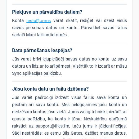
Piekļuve un pārvaldība datiem?
Konta
iestatījumos
varat skatīt, rediģēt vai dzēst visus
savus personas datus un kontu. Pārvaldiet savus failus
sadaļā Mani faili un lietotnēs.
Datu pārnešanas iespējas?
Jūs varat brīvi lejupielādēt savus datus no konta uz savu
datoru un līdz ar to arī pārnest. Visērtāk to ir izdarīt ar mūsu
Sync aplikācijas palīdzību.
Jūsu konta datu un failu dzēšana?
Jūs variet pašrocīgi izdzēst visus failus savā kontā un
pēctam arī savu kontu. Mēs nelogojamies jūsu kontā un
nedzēšam kontus jūsu vietā. Jums vajag tehniski pierādīt ar
epasta palīdzību, ka konts ir jūsu. Neskaidrību gadījumā
rakstiet uz support@files.fm, taču jums ir jāidentificējas.
Šādi nestrādās: es esmu Bils Gates, dzēšat manus datus.