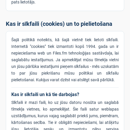
pats lietotājs.
Kas ir sīkfaili (cookies) un to pielietošana
Šajā politikā noteikts, kā šajā vietnē tiek lietoti sīkfaili.
Internetā "cookies" tiek izmantoti kopš 1994. gada un ir
nepieciešama web un Files.fm tehnoloģijas sastāvdaļa, lai
saglabātu iestatījumus. Ja apmeklējat mūsu tīmekļa vietni
un jūsu pārlūka iestatījumi pieņem sīkfailus - mēs uzskatām
to par jūsu piekrišanu mūsu politikai un sīkfailu
pielietošanai. Kukijus varat dzēst vai atslēgt savā pārlūkā.
Kas ir sīkfaili un kā tie darbojas?
Sīkfaili ir mazi faili, ko uz jūsu datoru nosūta un saglabā
tīmekļa vietnes, ko apmeklējat. Šie faili satur weblapas
uzstādījumus, kurus vajag saglabāt priekš jums, piemēram,
kārtošanas secība. Tie ir obligāti nepieciešami, lai atšķirtu
jūsu lietotāja sesiju un izmantotu pilnu servisa