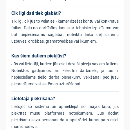
Cik ilgi dati tiek glabāti?
Tik ilgi, cik jūs to vēlaties - kamēr dzēšat kontu vai konkrētus
failus. Daļu no darbībām, kas skar tehnisko izpildījumu var
būt nepieciešams saglabāt noteiktu laiku dēļ sistēmu
uzbūves, drošības, grāmatvedības vai likumiem.
Kas šiem datiem piekļūst?
Jūs vai lietotāji, kuriem jūs esat devuši pieeju saviem failiem.
Noteiktos gadījumos, arī Files.fm darbinieki, ja tas ir
nepieciešams tiešo darba pienākumu veikšanai pēc jūsu
pieprasījuma vai sistēmas uzturēšanai.
Lietotāja piekrišana?
Lietojot šo sistēmu un apmeklējot šo mājas lapu, jūs
piekrītat mūsu platformas noteikumiem. Jūs dodat
piekrišanu savu personas datu apstrādei, kurus pats esiet
mums nodevis.