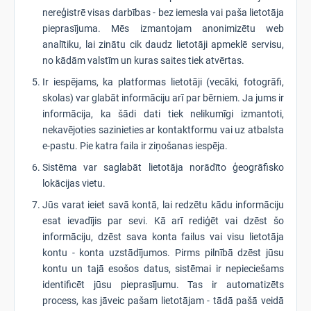
nereģistrē visas darbības - bez iemesla vai paša lietotāja
pieprasījuma. Mēs izmantojam anonimizētu web
analītiku, lai zinātu cik daudz lietotāji apmeklē servisu,
no kādām valstīm un kuras saites tiek atvērtas.
Ir iespējams, ka platformas lietotāji (vecāki, fotogrāfi,
skolas) var glabāt informāciju arī par bērniem. Ja jums ir
informācija, ka šādi dati tiek nelikumīgi izmantoti,
nekavējoties sazinieties ar kontaktformu vai uz atbalsta
e-pastu. Pie katra faila ir ziņošanas iespēja.
Sistēma var saglabāt lietotāja norādīto ģeogrāfisko
lokācijas vietu.
Jūs varat ieiet savā kontā, lai redzētu kādu informāciju
esat ievadījis par sevi. Kā arī rediģēt vai dzēst šo
informāciju, dzēst sava konta failus vai visu lietotāja
kontu - konta uzstādījumos. Pirms pilnībā dzēst jūsu
kontu un tajā esošos datus, sistēmai ir nepieciešams
identificēt jūsu pieprasījumu. Tas ir automatizēts
process, kas jāveic pašam lietotājam - tādā pašā veidā