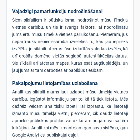
Vajadzīgi pamatfunkciju nodrošināšanai
Šiem sīkfailiem ir būtiska loma, nodrošinot mūsu tīmekļa
vietnes darbību, un tie ir svarīgs faktors, lai nodrošinātu
jums ērtu mūsu tīmekļa vietnes pārlūkošanu. Piemēram, jūs
nepārtrauks nepieciešamība izvēlēties to, kas jau iepriekš
izvēlēts, jo sīkfaili atceras jūsu izdarītās valodas izvēles, kā
arī drošās domēna vietās saglabā autentifikācijas datus.
Šie sīkfaili arī atceras mapes, kuras esat augšuplādējis, un
ļauj jums ar tām darboties ar papildus tiesībām.
Pakalpojumu lietojamības uzlabošana
Analītikas sīkfaili mums ļauj uzlabot mūsu tīmekļa vietnes
darbību, iegūstot informāciju par to, kā tā tiek lietota. Mēs
dažreiz veicam analītisku izpēti, lai izprastu, kā lietotāji
izmanto mūsu tīmekļa vietni, piemēram, cik daudz lietotāji
apmeklē publiskos profilus vai uz kurām pogām vai saitēm
klikšķina. Analītikai mēs izmantojam gan savu sistēmu, gan
Google Analytics, publiskajai daļai.