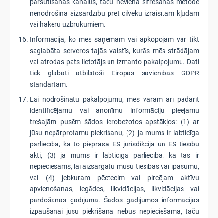
pārsūtīšanas kanālus, taču neviena šifrēšanas metode
nenodrošina aizsardzību pret cilvēku izraisītām kļūdām
vai hakeru uzbrukumiem.
Informācija, ko mēs saņemam vai apkopojam var tikt
saglabāta serveros tajās valstīs, kurās mēs strādājam
vai atrodas pats lietotājs un izmanto pakalpojumu. Dati
tiek glabāti atbilstoši Eiropas savienības GDPR
standartam.
Lai nodrošinātu pakalpojumu, mēs varam arī padarīt
identificējamu vai anonīmu informāciju pieejamu
trešajām pusēm šādos ierobežotos apstākļos: (1) ar
jūsu nepārprotamu piekrišanu, (2) ja mums ir labticīga
pārliecība, ka to pieprasa ES jurisdikcija un ES tiesību
akti, (3) ja mums ir labticīga pārliecība, ka tas ir
nepieciešams, lai aizsargātu mūsu tiesības vai īpašumu,
vai (4) jebkuram pēctecim vai pircējam aktīvu
apvienošanas, iegādes, likvidācijas, likvidācijas vai
pārdošanas gadījumā. Šādos gadījumos informācijas
izpaušanai jūsu piekrišana nebūs nepieciešama, taču