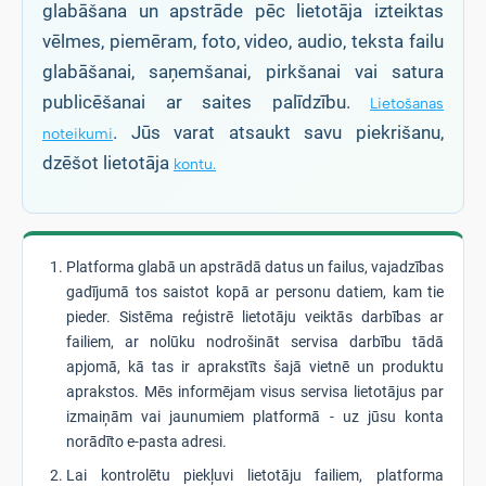
glabāšana un apstrāde pēc lietotāja izteiktas
vēlmes, piemēram, foto, video, audio, teksta failu
glabāšanai, saņemšanai, pirkšanai vai satura
publicēšanai ar saites palīdzību.
Lietošanas
. Jūs varat atsaukt savu piekrišanu,
noteikumi
dzēšot lietotāja
kontu.
Platforma glabā un apstrādā datus un failus, vajadzības
gadījumā tos saistot kopā ar personu datiem, kam tie
pieder. Sistēma reģistrē lietotāju veiktās darbības ar
failiem, ar nolūku nodrošināt servisa darbību tādā
apjomā, kā tas ir aprakstīts šajā vietnē un produktu
aprakstos. Mēs informējam visus servisa lietotājus par
izmaiņām vai jaunumiem platformā - uz jūsu konta
norādīto e-pasta adresi.
Lai kontrolētu piekļuvi lietotāju failiem, platforma