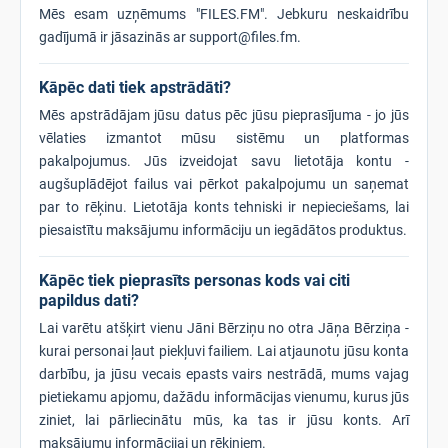
Mēs esam uzņēmums "FILES.FM". Jebkuru neskaidrību
gadījumā ir jāsazinās ar support@files.fm.
Kāpēc dati tiek apstrādāti?
Mēs apstrādājam jūsu datus pēc jūsu pieprasījuma - jo jūs
vēlaties izmantot mūsu sistēmu un platformas
pakalpojumus. Jūs izveidojat savu lietotāja kontu -
augšuplādējot failus vai pērkot pakalpojumu un saņemat
par to rēķinu. Lietotāja konts tehniski ir nepieciešams, lai
piesaistītu maksājumu informāciju un iegādātos produktus.
Kāpēc tiek pieprasīts personas kods vai citi
papildus dati?
Lai varētu atšķirt vienu Jāni Bērziņu no otra Jāņa Bērziņa -
kurai personai ļaut piekļuvi failiem. Lai atjaunotu jūsu konta
darbību, ja jūsu vecais epasts vairs nestrādā, mums vajag
pietiekamu apjomu, dažādu informācijas vienumu, kurus jūs
ziniet, lai pārliecinātu mūs, ka tas ir jūsu konts. Arī
maksājumu informācijai un rēķiniem.