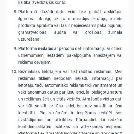
kā tika izveidots šis konts.
Platformā dažādi datu veidi tike glabāt atšķirīgos
ilgumos. Tik ilgi, cik to ir norādījis lietotājs, minēts
produkta aprakstā vai tas ir nepieciešams pakalpojumu,
grāmatvedības, audita vai drošības žurnāla
uzturēšanai.
Platforma
nedalās
ar personu datu informāciju ar citiem
uzņēmumiem, iestādēm, pakalpojuma sniedzējiem vai
reklāmu devējiem.
Bezmaksas lietotājiem var tikt rādītas reklāmas. Mēs
reklāmas tīkliem nedodam nekādu informāciju par
lietotāju, taču automātisko reklāmu tīkli var izmantot un
vākt anonīmus datus par jūsu ierīci, lai pielāgotu saturu
un reklāmas šeit un citās vietnēs. Atrašanās vietas dati
var būt saistīti ar jūsu ierīci, bet nav saistīti ar jūsu
identitāti. Pie reklāmām ir iespējams rediģēt šos
uzstādījumus un atteikties. Pārbaudiet, lai redzētu
konfidencialitātes politikas un atteikšanās iespējas.
Platformā tiek izmantoti Google Adsense un Google AdX