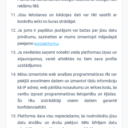
reklāmu tīkli.
Jūsu lietošanas un lokācijas dati var tikt saistīti ar
konkrētu ierīci no kuras strādājat.
Ja jums ir papildus jautājumi vai bažas par jūsu datu
privātumu, sazinieties ar mums izmantojot mājaslapā
pieejamo
kontaktformu
Ja nevēlaties saņemt noteikti veida platformas ziņas un
atjaunojumus, variet atteikties no tiem sava profila
uzstādījumos.
Mūsu izmantotie web analīzes programmatūras rīki var
piekļūt anonīmiem datiem un izmantot tādu informāciju
kā IP adresi, web pārlūka nosaukumu un ierīces kodu, lai
varētu izprast programmatūras lietojamību un kļūdas.
Šo rīku izstrādātāji visiem datiem garantē
konfidencialitāti.
Platforma dara visu nepieciešamo, lai nodrošinātu jūsu
datu drošību un drošu piekļuvi. Mēs šifrējam datu