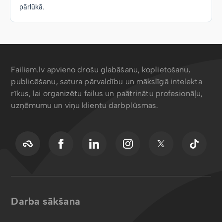
pārlūkā.
Failiem.lv apvieno drošu glabāšanu, koplietošanu,
publicēšanu, satura pārvaldību un mākslīgā intelekta
rīkus, lai organizētu failus un paātrinātu profesionāļu,
uzņēmumu un viņu klientu darbplūsmas.
Darba sākšana