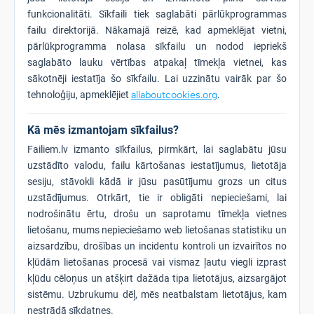
funkcionalitāti. Sīkfaili tiek saglabāti pārlūkprogrammas
failu direktorijā. Nākamajā reizē, kad apmeklējat vietni,
pārlūkprogramma nolasa sīkfailu un nodod iepriekš
saglabāto lauku vērtības atpakaļ tīmekļa vietnei, kas
sākotnēji iestatīja šo sīkfailu. Lai uzzinātu vairāk par šo
tehnoloģiju, apmeklējiet
allaboutcookies.org
.
Kā mēs izmantojam sīkfailus?
Failiem.lv izmanto sīkfailus, pirmkārt, lai saglabātu jūsu
uzstādīto valodu, failu kārtošanas iestatījumus, lietotāja
sesiju, stāvokli kādā ir jūsu pasūtījumu grozs un citus
uzstādījumus. Otrkārt, tie ir obligāti nepieciešami, lai
nodrošinātu ērtu, drošu un saprotamu tīmekļa vietnes
lietošanu, mums nepieciešamo web lietošanas statistiku un
aizsardzību, drošības un incidentu kontroli un izvairītos no
kļūdām lietošanas procesā vai vismaz ļautu viegli izprast
kļūdu cēloņus un atšķirt dažāda tipa lietotājus, aizsargājot
sistēmu. Uzbrukumu dēļ, mēs neatbalstam lietotājus, kam
nestrādā sīkdatnes.