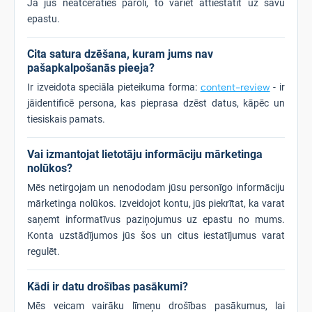
Ja jūs neatceraties paroli, to variet attiestatīt uz savu
epastu.
Cita satura dzēšana, kuram jums nav
pašapkalpošanās pieeja?
Ir izveidota speciāla pieteikuma forma:
content-review
- ir
jāidentificē persona, kas pieprasa dzēst datus, kāpēc un
tiesiskais pamats.
Vai izmantojat lietotāju informāciju mārketinga
nolūkos?
Mēs netirgojam un nenododam jūsu personīgo informāciju
mārketinga nolūkos. Izveidojot kontu, jūs piekrītat, ka varat
saņemt informatīvus paziņojumus uz epastu no mums.
Konta uzstādījumos jūs šos un citus iestatījumus varat
regulēt.
Kādi ir datu drošības pasākumi?
Mēs veicam vairāku līmeņu drošības pasākumus, lai