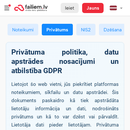
Ieiet
Jauns
Noteikumi
Privātums
NIS2
Dzēšana
Privātuma politika, datu
apstrādes nosacījumi un
atbilstība GDPR
Lietojot šo web vietni, jūs piekrītiet platformas
noteikumiem, sīkfailu un datu apstrādei. Šis
dokuments paskaidro kā tiek apstrādāta
lietotāju informācija un dati, nodrošināts
privātums un kā to var dzēst vai pārvaldīt.
Lietotāja dati pieder lietotājam. Privātuma