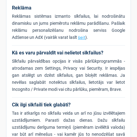
Reklāma
Reklāmas sistēmas izmanto sīkfailus, lai nodrošinātu
dinamisku un jums piemērotu reklāmu parādīšanu. Pašlaik
reklāmu personalizēšanu nodrošina serviss Google
AdSense un AdX (vairāk varat lasīt
šeit
).
Kā es varu pārvaldīt vai nelietot sīkfailus?
Sīkfailu pārvaldības opcijas ir visās pārlūkprogrammās -
atrodamas zem Settings, Privacy vai Security. Ir iespējas
gan atslēgt un dzēst sīkfailus, gan bloķēt reklāmas. Ja
nevēlas saglabāt noteiktus sīkfailus, lietotājs var lietot
Incognito / Private modi vai citu pārlūku, piemēram, Brave.
Cik ilgi sīkfaili tiek glabāti?
Tas ir atkarīgs no sīkfailu veida un arī no jūsu izvēlētajiem
uzstādījumiem. Parasti dažas dienas. Dažu sīkfailu
uzstādījumu derīguma termiņš (piemēram izvēlētā valoda)
var būt arī mēnešus - vai kamēr jūs to nenodzēšat savā