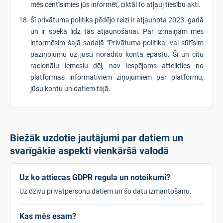
mēs centīsimies jūs informēt, ciktāl to atļauj tiesību akti.
Šī privātuma politika pēdējo reizi ir atjaunota 2023. gadā
un ir spēkā līdz tās atjaunošanai. Par izmaiņām mēs
informēsim šajā sadaļā "Privātuma politika" vai sūtīsim
paziņojumu uz jūsu norādīto konta epastu. Šī un citu
racionālu iemeslu dēļ, nav iespējams atteikties no
platformas informatīviem ziņojumiem par platformu,
jūsu kontu un datiem tajā.
Biežāk uzdotie jautājumi par datiem un
svarīgākie aspekti vienkāršā valodā
Uz ko attiecas GDPR regula un noteikumi?
Uz dzīvu privātpersonu datiem un šo datu izmantošanu.
Kas mēs esam?