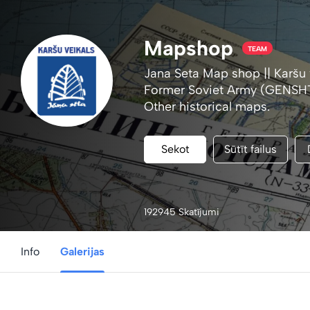
Mapshop
TEAM
Jana Seta Map shop || Karšu 
Former Soviet Army (GENSHT
Other historical maps
.
Sekot
Sūtīt failus
192945 Skatījumi
Info
Galerijas