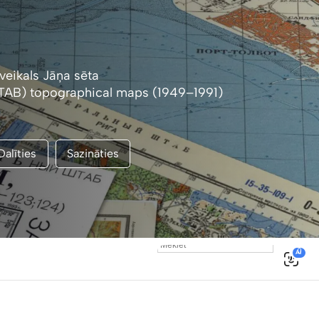
veikals Jāņa sēta
AB) topographical maps (1949–1991)
Dalīties
Sazināties
0
AI