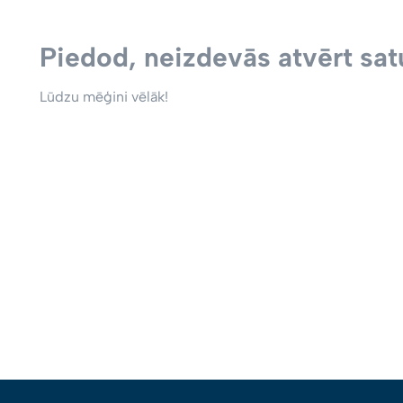
Piedod, neizdevās atvērt satu
Lūdzu mēģini vēlāk!