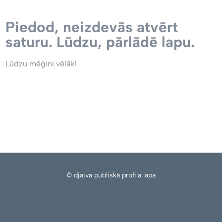
Piedod, neizdevās atvērt
saturu. Lūdzu, pārlādē lapu.
Lūdzu mēģini vēlāk!
© djaiva publiskā profila lapa