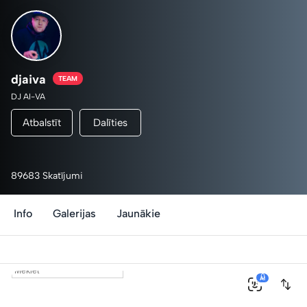
djaiva
TEAM
DJ AI-VA
Atbalstīt
Dalīties
89683 Skatījumi
Info
Galerijas
Jaunākie
0
AI