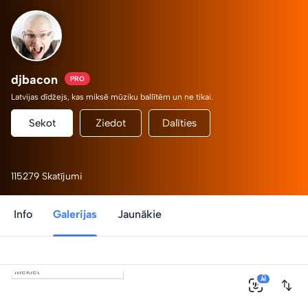
djbacon
PRO
Latvijas dīdžejs, kas miksē mūziku ballītēm un ne tikai.
Sekot
Ziedot
Dalīties
115279 Skatījumi
Info
Galerijas
Jaunākie
0
AI