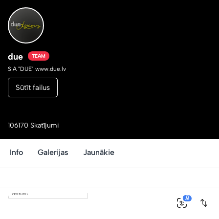
due
TEAM
SIA "DUE" www.due.lv
Sūtīt failus
106170 Skatījumi
Info
Galerijas
Jaunākie
0
AI