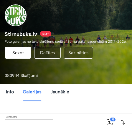
Stirnubuks.lv
BIZ+
Foto galerijas no taku skrējienu seriāla "Stirnu buks" sacensībām 2017-2026.
Sekot
Dalīties
Sazināties
3839114 Skatījumi
Info
Galerijas
Jaunākie
0
AI