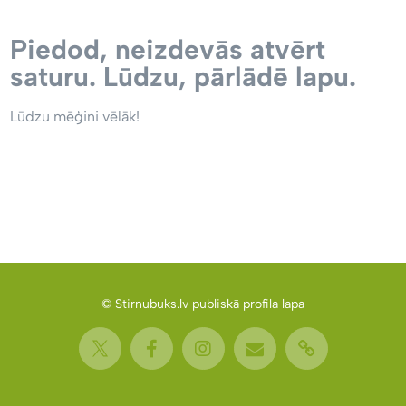
Piedod, neizdevās atvērt
saturu. Lūdzu, pārlādē lapu.
Lūdzu mēģini vēlāk!
© Stirnubuks.lv publiskā profila lapa