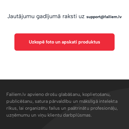
Jautājumu gadījumā raksti uz
support@failiem.lv
Uzkopē foto un apskati produktus
Failiem.lv apvieno drošu glabāšanu, koplietošanu,
publicēšanu, satura pārvaldību un mākslīgā intelekta
rīkus, lai organizētu failus un paātrinātu profesionāļu,
uzņēmumu un viņu klientu darbplūsmas.