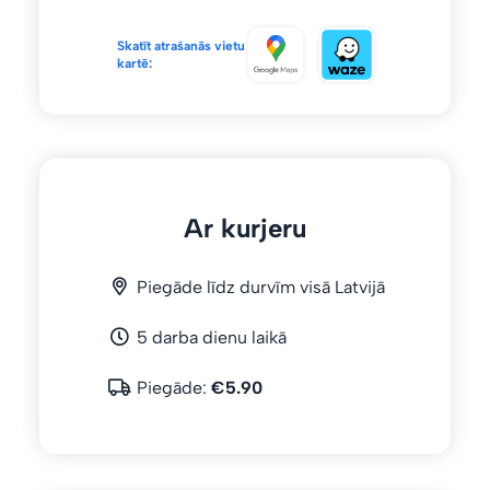
Skatīt atrašanās vietu
kartē:
Ar kurjeru
Piegāde līdz durvīm visā Latvijā
5 darba dienu laikā
Piegāde:
€5.90