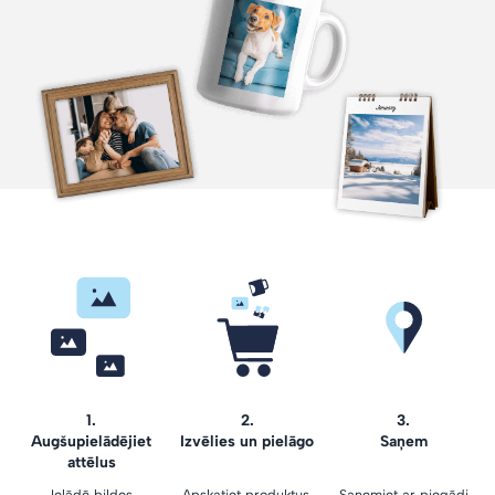
1.
2.
3.
Augšupielādējiet
Izvēlies un pielāgo
Saņem
attēlus
Ielādē bildes
Apskatiet produktus,
Saņemiet ar piegādi