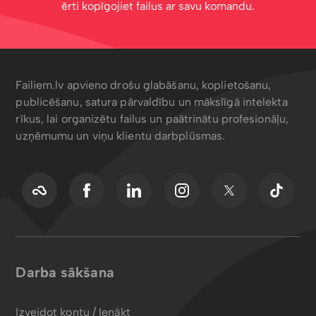
ērti kopīgojiet failus ar savu komandu.
Failiem.lv apvieno drošu glabāšanu, koplietošanu,
publicēšanu, satura pārvaldību un mākslīgā intelekta
rīkus, lai organizētu failus un paātrinātu profesionāļu,
uzņēmumu un viņu klientu darbplūsmas.
Darba sākšana
Izveidot kontu / Ienākt