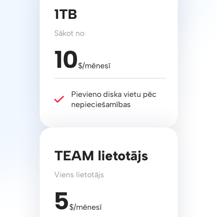
1TB
Sākot no
10
$/mēnesī
Pievieno diska vietu pēc
nepieciešamības
TEAM lietotājs
Viens lietotājs
5
$/mēnesī