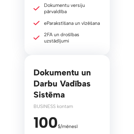
Dokumentu versiju
pārvaldība
eParakstīšana un vīzēšana
2FA un drošības
uzstādījumi
Dokumentu un
Darbu Vadības
Sistēma
BUSINESS kontam
100
$/mēnesī