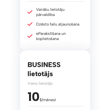
Vairāku lietotāju
pārvaldība
Dzēsto failu atjaunošana
eParakstīšana un
koplietošana
BUSINESS
lietotājs
Viens lietotājs
10
$/mēnesī