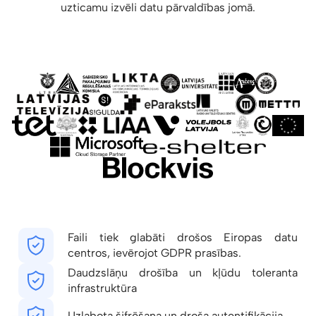
uzticamu izvēli datu pārvaldības jomā.
Faili tiek glabāti drošos Eiropas datu
centros, ievērojot GDPR prasības.
Daudzslāņu drošība un kļūdu toleranta
infrastruktūra
Uzlabota šifrēšana un droša autentifikācija