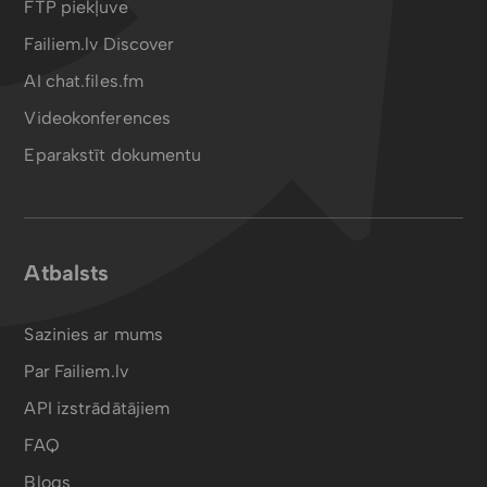
FTP piekļuve
Failiem.lv Discover
AI chat.files.fm
Videokonferences
Eparakstīt dokumentu
Atbalsts
Sazinies ar mums
Par Failiem.lv
API izstrādātājiem
FAQ
Blogs