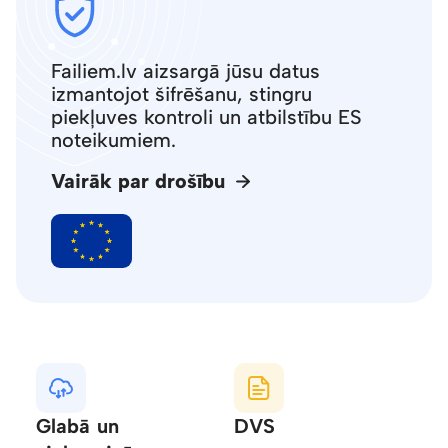
Failiem.lv aizsargā jūsu datus
izmantojot šifrēšanu, stingru
piekļuves kontroli un atbilstību ES
noteikumiem.
Vairāk par drošību
Glabā un
DVS