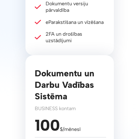
Dokumentu versiju
pārvaldība
eParakstīšana un vīzēšana
2FA un drošības
uzstādījumi
Dokumentu un
Darbu Vadības
Sistēma
BUSINESS kontam
100
$/mēnesī