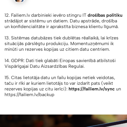
12. Failiem.lv darbinieki ievēro stingru IT
drošības politiku
strādājot ar sistēmu un datiem. Datu apstrāde, drošība
un konfidencialitāte ir aprakstīta biznesa klientu līgumā.
13. Sistēmas datubāzes tiek dublētas rēallaikā, lai krīzes
situācijās pārslēgtu produkciju. Momentuzņēmumi ik
minūti un rezerves kopijas uz citiem datu centriem.
14. GDPR: Dati tiek glabāti Eiropas savienībā atbilstoši
Vispārīgajai Datu Aizsardzības Regulai.
15. Citas lietotāja datu un failu kopijas netiek veidotas,
taču ir rīki ar kuriem lietotājs to var izdarīt pats (veikt
rezerves kopijas uz citu ierīci):
https://failiem.lv/sync
un
https://failiem.lv/backup