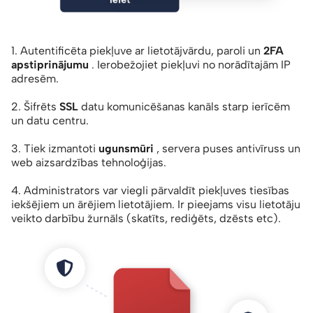
1. Autentificēta piekļuve ar lietotājvārdu, paroli un
2FA
apstiprinājumu
. Ierobežojiet piekļuvi no norādītajām IP
adresēm.
2. Šifrēts
SSL
datu komunicēšanas kanāls starp ierīcēm
un datu centru.
3. Tiek izmantoti
ugunsmūri
, servera puses antivīruss un
web aizsardzības tehnoloģijas.
4. Administrators var viegli pārvaldīt piekļuves tiesības
iekšējiem un ārējiem lietotājiem. Ir pieejams visu lietotāju
veikto darbību žurnāls (skatīts, rediģēts, dzēsts etc).