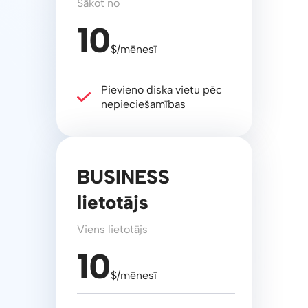
Sākot no
10
$/mēnesī
Pievieno diska vietu pēc
nepieciešamības
BUSINESS
lietotājs
Viens lietotājs
10
$/mēnesī