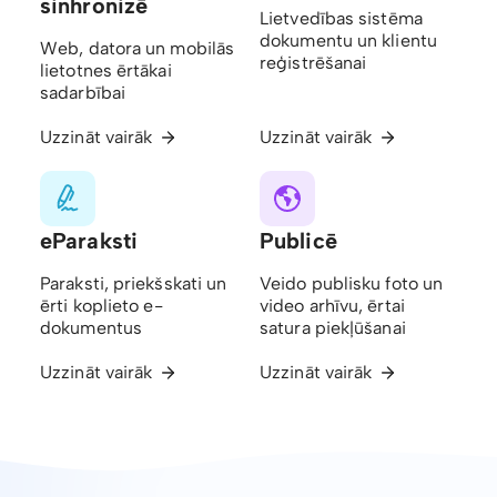
sinhronizē
Lietvedības sistēma
dokumentu un klientu
Web, datora un mobilās
reģistrēšanai
lietotnes ērtākai
sadarbībai
Uzzināt vairāk
Uzzināt vairāk
eParaksti
Publicē
Paraksti, priekšskati un
Veido publisku foto un
ērti koplieto e-
video arhīvu, ērtai
dokumentus
satura piekļūšanai
Uzzināt vairāk
Uzzināt vairāk