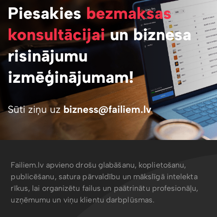
Piesakies
bezmaksas
konsultācijai
un biznesa
risinājumu
izmēģinājumam!
Sūti ziņu uz
bizness@failiem.lv
Failiem.lv apvieno drošu glabāšanu, koplietošanu,
publicēšanu, satura pārvaldību un mākslīgā intelekta
rīkus, lai organizētu failus un paātrinātu profesionāļu,
uzņēmumu un viņu klientu darbplūsmas.