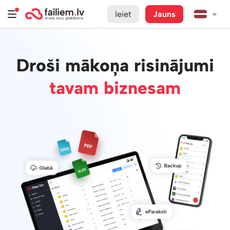
Ieiet
Jauns
Droši mākoņa risinājumi
tavam biznesam