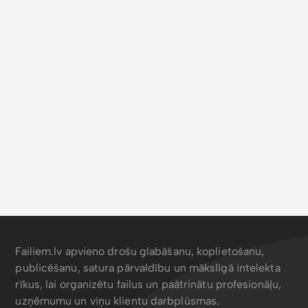
Failiem.lv apvieno drošu glabāšanu, koplietošanu,
publicēšanu, satura pārvaldību un mākslīgā intelekta
rīkus, lai organizētu failus un paātrinātu profesionāļu,
uzņēmumu un viņu klientu darbplūsmas.