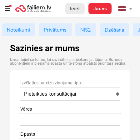
Ieiet
Jauns
Noteikumi
Privātums
NIS2
Dzēšana
Sazinies ar mums
Izmantojiet šo formu, lai sazinātos par jebkuru jautājumu. Biznesa
abonentiem ir pieejams epasta un telefona atbalsts prioritārā secībā.
Izvēlaties pareizu ziņojuma tipu:
Vārds
E-pasts