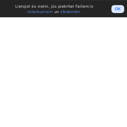
Lietojot šo vietni, jūs piekrītat Failiem.lv
OK
noteikumiem
un
sīkdatnēm.
Darba sākšana
Izveidot kontu / Ienākt
Cenu plāni
Profesionāļiem
Uzņēmumiem
Noteikumi un GDPR