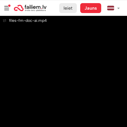
Ieiet
Jauns
files-fm-doc-ai.mp4
1/1